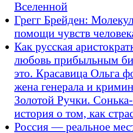
Вселенной
Грегг Брейден: Молеку
помощи чувств человек
Как русская аристократ
любовь прибыльным биз
это. Красавица Ольга 
жена генерала и крими
Золотой Ручки. Сонька-
история о том, как стра
Россия — реальное мест