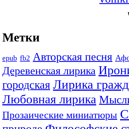
Метки
Авторская песня
Аф
epub
fb2
Ирон
Деревенская лирика
Лирика гражд
городская
Любовная лирика
Мысл
С
Прозаические миниатюры
Философские с
природе