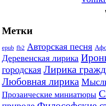
Метки
Авторская песня
Аф
epub
fb2
Ирон
Деревенская лирика
Лирика гражд
городская
Любовная лирика
Мысл
С
Прозаические миниатюры
Философские с
природе