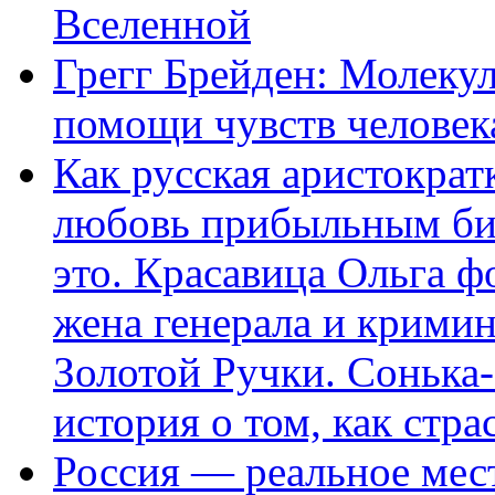
Вселенной
Грегг Брейден: Молеку
помощи чувств человек
Как русская аристократ
любовь прибыльным биз
это. Красавица Ольга 
жена генерала и крими
Золотой Ручки. Сонька-
история о том, как стра
Россия — реальное мест